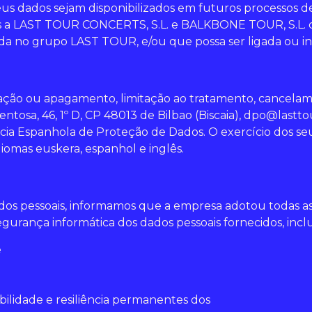
us dados sejam disponibilizados em futuros processos d
dos a LAST TOUR CONCERTS, S.L. e BALKBONE TOUR, S.L.
ada no grupo LAST TOUR, e/ou que possa ser ligada ou 
ficação ou apagamento, limitação ao tratamento, cancela
entosa, 46, 1º D, CP 48013 de Bilbao (Biscaia), dpo@lastt
a Espanhola de Proteção de Dados. O exercício dos seu
iomas euskera, espanhol e inglês.
dos pessoais, informamos que a empresa adotou todas a
egurança informática dos dados pessoais fornecidos, inclu
e
ibilidade e resiliência permanentes dos