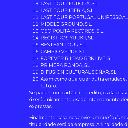
LAST TOUR EUROPA, S.L.
LAST TOUR IBERIA, S.L.
LAST TOUR PORTUGAL UNIPESSOAL,
MIDDLE GROUND, S.L.
OSO POLITA RECORDS, S.L.
REGISTROS YUUKII, SL
BESTEAN TOUR S.L
CAMBIO VERDE S.L
FOREVER BILBAO BBK LIVE, SL
PRIMERA RONDA, SL
DIFUSIÓN CULTURAL SOÑAR, SL
Assim como qualquer outra entidade, 
futuro.
Se pagar com cartão de crédito, os dados s
si será unicamente usado internamente den
expressas.
Finalmente, caso nos envie um
curriculum 
titularidade será da empresa. A finalidade 