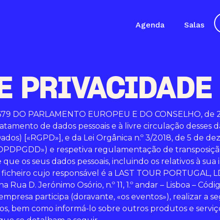
Agenda
Salas
E PRIVACIDADE
679 DO PARLAMENTO EUROPEU E DO CONSELHO, de 27 de 
ratamento de dados pessoais e à livre circulação desses d
os) [«RGPD»], e da Lei Orgânica n.º 3/2018, de 5 de de
 («LOPDPGDD») e respetiva regulamentação de transposiçã
que os seus dados pessoais, incluindo os relativos à sua
 ficheiro cujo responsável é a LAST TOUR PORTUGAL, LD
Rua D. Jerónimo Osório, n.º 11, 1.º andar – Lisboa – Códig
empresa participa (doravante, «os eventos»), realizar a 
ntos, bem como informá-lo sobre outros produtos e servi