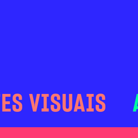
S VISUAIS
A