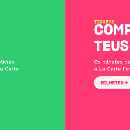
TICKETS
COMP
TEUS
tícias
Os bilhetes 
a Carte
a La Carte Fes
a
BILHETES