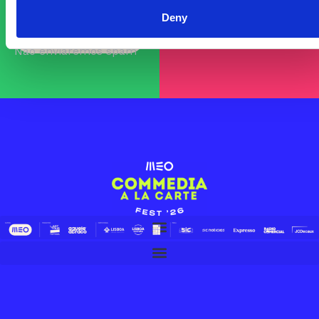
BILHETES
Deny
INSCREVE-TE
AGORA
Não enviaremos spam