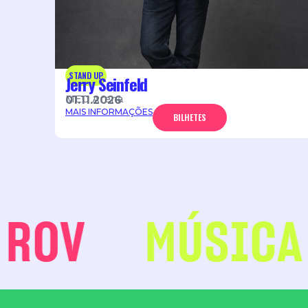
STAND UP
Jerry Seinfeld
MEO Arena
01.11.2026
MAIS INFORMAÇÕES
BILHETES
ROV
MÚSICA