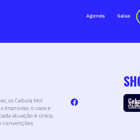
Agenda
Salas
SH
Cebo
el, os Cebola Mol
31 de
Cinete
 improviso, o caos e
cada atuação é única,
e convenções.