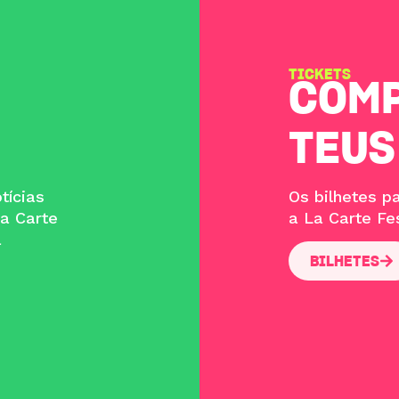
TICKETS
COMP
TEUS
tícias
Os bilhetes 
a Carte
a La Carte Fes
a
BILHETES