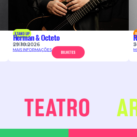
STAND UP
Herman & Octeto
R
Coliseu
S
29.10.2026
3
MAIS INFORMAÇÕES
M
BILHETES
TEATRO
ART